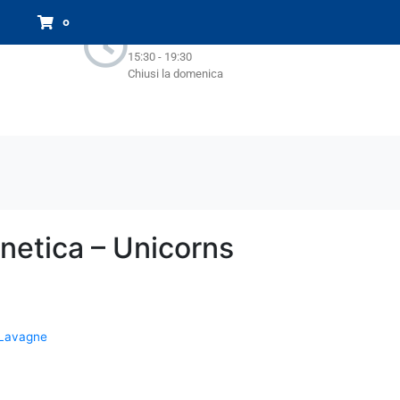
Orari Negozio:
0
Lun - Sab : 9.00-13.00
15:30 - 19:30
Chiusi la domenica
etica – Unicorns
Lavagne