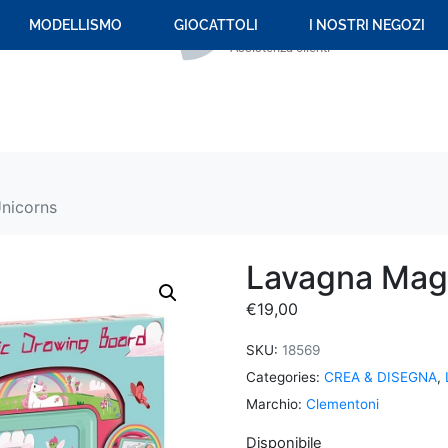
+39 059 694 092
MODELLISMO
GIOCATTOLI
I NOSTRI NEGOZI
Assistenza clienti
nicorns
Lavagna Magn
€
19,00
SKU:
18569
Categories:
CREA & DISEGNA
,
Marchio:
Clementoni
Disponibile