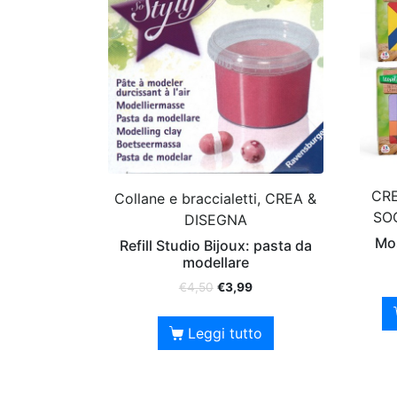
CRE
Collane e braccialetti, CREA &
SOC
DISEGNA
Mos
Refill Studio Bijoux: pasta da
modellare
€
4,50
€
3,99
Leggi tutto