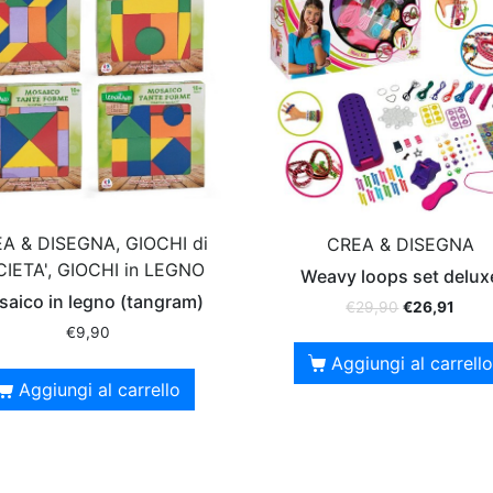
A & DISEGNA, GIOCHI di
CREA & DISEGNA
IETA', GIOCHI in LEGNO
Weavy loops set delux
aico in legno (tangram)
€
29,90
€
26,91
€
9,90
Aggiungi al carrello
Aggiungi al carrello