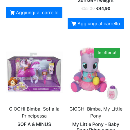
Sunset+Twilight
€
55,00
€
44,90
Aggiungi al carrello
Aggiungi al carrello
In offerta!
GIOCHI Bimba, Sofia la
GIOCHI Bimba, My Little
Principessa
Pony
SOFIA & MINUS
My Little Pony – Baby
Pony Principessa