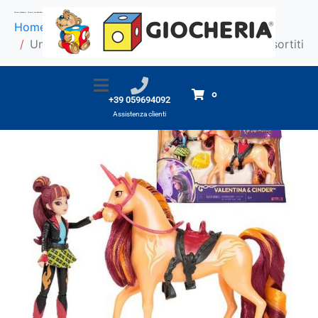
Unicorn Academy – Unicorni con bambola assortiti
Home
Prodotti
Unicorn Academy - Unicorni con bambola assortiti
0
+39 059694092
Assistenza clienti