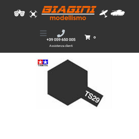
TS29 Semi Gloss Black
Home
Prodotti
TS29 Semi Gloss Black
0
+39 059 650 005
Assistenza clienti