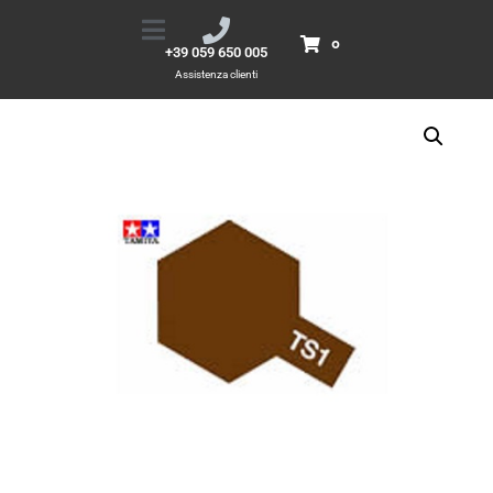
TS1 Red Brown
Home
Prodotti
TS1 Red Brown
0
+39 059 650 005
Assistenza clienti