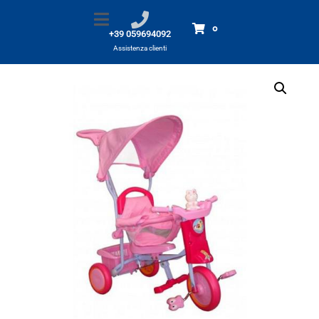
TRICICLO Rana Rosa
Home
Prodotti
TRICICLO Rana Rosa
0
+39 059694092
Assistenza clienti