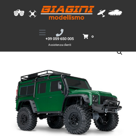
Traxxas Land Rover Defender TRX-4 1:10 4×4 Scale & Trail Crawler RTR
Home
Prodotti
Traxxas Land Rover Defender TRX-4 1:10 4x4
Scale & Trail Crawler RTR
0
+39 059 650 005
Assistenza clienti