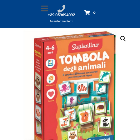
Tombola degli Animali new
Home
Prodotti
Tombola degli Animali new
0
+39 059694092
Assistenza clienti