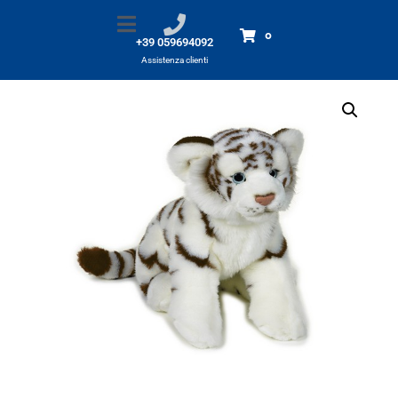
Tigre bianca 40cm
Home
Prodotti
Tigre bianca 40cm
0
+39 059694092
Assistenza clienti