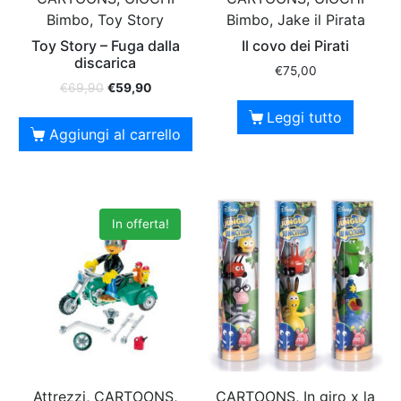
Bimbo, Toy Story
Bimbo, Jake il Pirata
Toy Story – Fuga dalla
Il covo dei Pirati
discarica
€
75,00
€
69,90
€
59,90
Leggi tutto
Aggiungi al carrello
In offerta!
Attrezzi, CARTOONS,
CARTOONS, In giro x la