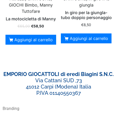
GIOCHI Bimbo, Manny
giungla
Tuttofare
In giro per la giungla-
tubo doppio personaggio
La motocicletta di Manny
€
8,50
€
65,00
€
58,50
Aggiungi al carrello
Aggiungi al carrello
EMPORIO GIOCATTOLI di eredi Biagini S.N.C.
Via Cattani SUD ,73
41012 Carpi (Modena) Italia
P.IVA 01140550367
Branding