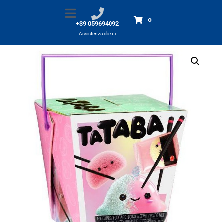
Tataba
Home
Prodotti
Tataba
0
+39 059694092
Assistenza clienti