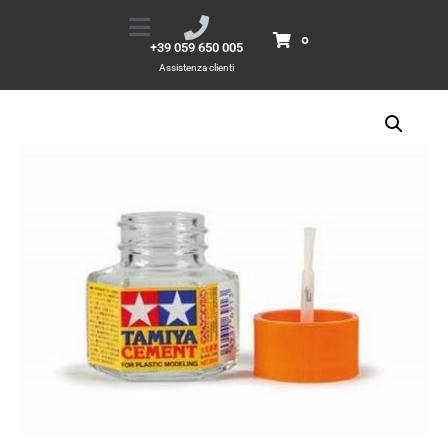
Tamiya Cement
Home
Prodotti
Tamiya Cement
0
+39 059 650 005
Assistenza clienti