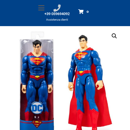
Superman personaggio
Home
Prodotti
Superman personaggio
0
+39 059694092
Assistenza clienti