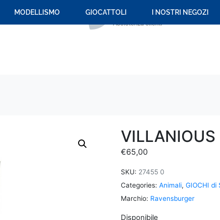
+39 059 694 092
MODELLISMO
GIOCATTOLI
I NOSTRI NEGOZI
Assistenza clienti
VILLANIOUS 
€
65,00
SKU:
27455 0
Categories:
Animali
,
GIOCHI di 
Marchio:
Ravensburger
Disponibile