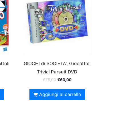
ttoli
GIOCHI di SOCIETA', Giocattoli
Trivial Pursuit DVD
€
75,00
€
60,00
Aggiungi al carrello