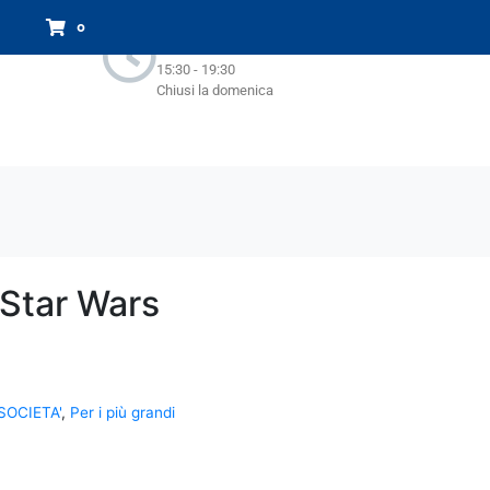
Orari Negozio:
0
Lun - Sab : 9.00-13.00
15:30 - 19:30
Chiusi la domenica
Star Wars
SOCIETA'
,
Per i più grandi