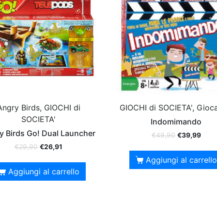
Angry Birds, GIOCHI di
GIOCHI di SOCIETA', Gioca
SOCIETA'
Indomimando
y Birds Go! Dual Launcher
€
49,90
€
39,99
€
29,90
€
26,91
Aggiungi al carrello
Aggiungi al carrello