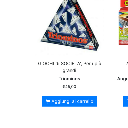
GIOCHI di SOCIETA', Per i più
grandi
Triominos
Angr
€
45,00
Aggiungi al carrello