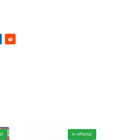
a!
In offerta!