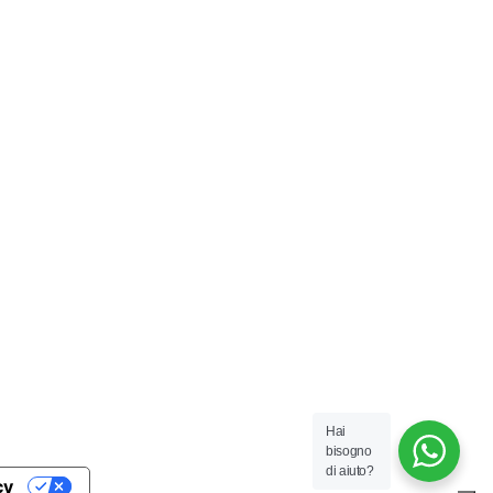
Hai
bisogno
di aiuto?
cy