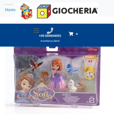
SOFIA e i suoi amici animali
Home
Prodotti
SOFIA e i suoi amici animali
0
+39 059694092
Assistenza clienti