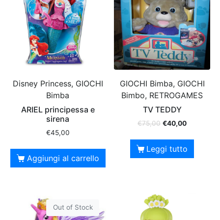
Disney Princess, GIOCHI
GIOCHI Bimba, GIOCHI
Bimba
Bimbo, RETROGAMES
ARIEL principessa e
TV TEDDY
sirena
€
75,00
€
40,00
€
45,00
Leggi tutto
Aggiungi al carrello
Out of Stock