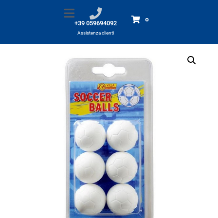
Soccer Balls
Home
Prodotti
Soccer Balls
0
+39 059694092
Assistenza clienti