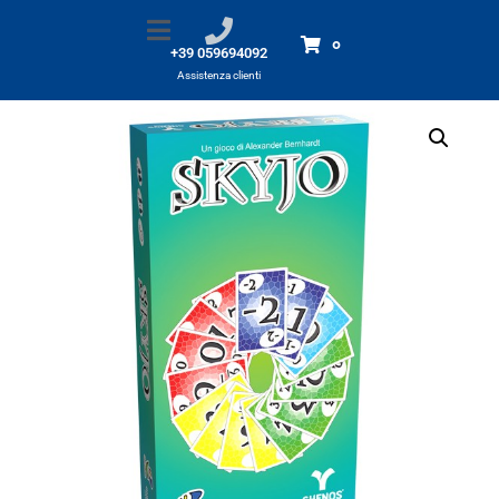
Skyjo
Home
Prodotti
Skyjo
0
+39 059694092
Assistenza clienti