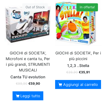
Out of Stock
In offerta!
GIOCHI di SOCIETA',
GIOCHI di SOCIETA', Per i
Microfoni e canta tu, Per
più piccini
i più grandi, STRUMENTI
1,2,3 ..Stella
MUSICALI
€
39,90
€
35,91
Canta TU evolution
€
99,90
€
59,90
Aggiungi al carrello
Leggi tutto