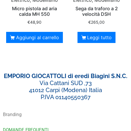
Elettrico, Modellismo
Elettrico, Modellismo
Micro pistola ad aria
Sega da traforo a 2
calda MH 550
velocità DSH
€
48,90
€
265,00
Aggiungi al carrello
Leggi tutto
EMPORIO GIOCATTOLI di eredi Biagini S.N.C.
Via Cattani SUD ,73
41012 Carpi (Modena) Italia
P.IVA 01140550367
Branding
DOMANDE FREQUENTI