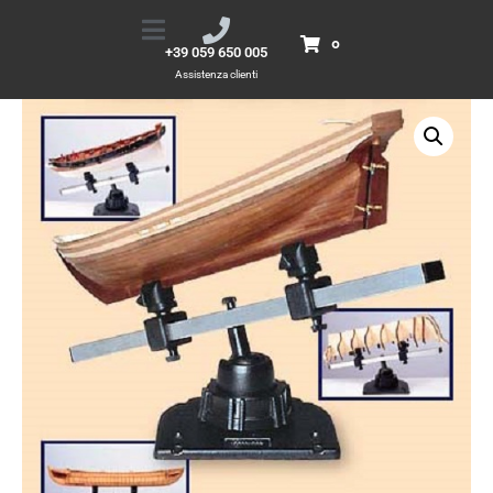
Scaletto di montaggio
Home
Prodotti
Scaletto di montaggio
0
+39 059 650 005
Assistenza clienti