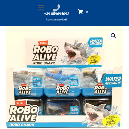
Robo Alive SHARK
Home
Prodotti
Robo Alive SHARK
0
+39 059694092
Assistenza clienti