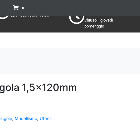
Pomeriggio
Mattino:
0
Lun - Sab : 15:30 - 19:30
Lun - Sab : 9:00 -13:00
Chiuso il giovedì
pomeriggio
ugola 1,5x120mm
rugole
,
Modellismo
,
Utensili