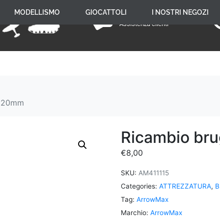
+39 059 650 005
MODELLISMO
GIOCATTOLI
I NOSTRI NEGOZI
Assistenza clienti
x120mm
Ricambio br
€
8,00
SKU:
AM411115
Categories:
ATTREZZATURA
,
B
Tag:
ArrowMax
Marchio:
ArrowMax