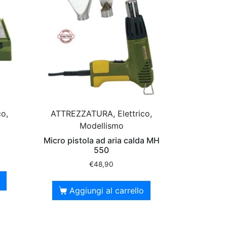
o,
ATTREZZATURA, Elettrico,
Modellismo
Micro pistola ad aria calda MH
550
€
48,90
Aggiungi al carrello