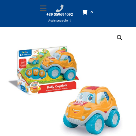
Rally Capriole baby RC
Home
Prodotti
Rally Capriole baby RC
0
+39 059694092
Assistenza clienti