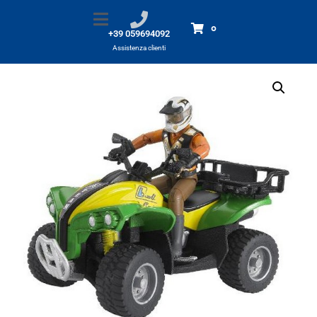
Quad con pilota John Deere
Home
Prodotti
Quad con pilota John Deere
0
+39 059694092
Assistenza clienti