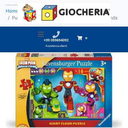
Puzzle MAXI 24 pezzi Ironman Awesome Friends
Home
Prodotti
Puzzle MAXI 24 pezzi Ironman Awesome Friends
0
+39 059694092
Assistenza clienti