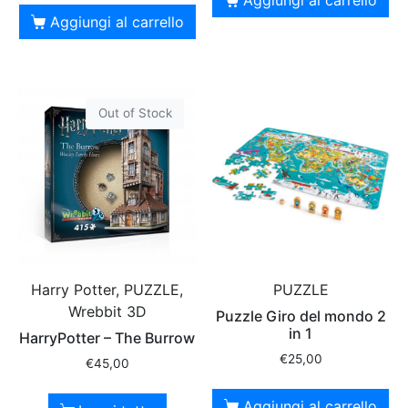
Aggiungi al carrello
Out of Stock
Harry Potter, PUZZLE,
PUZZLE
Wrebbit 3D
Puzzle Giro del mondo 2
in 1
HarryPotter – The Burrow
€
25,00
€
45,00
Aggiungi al carrello