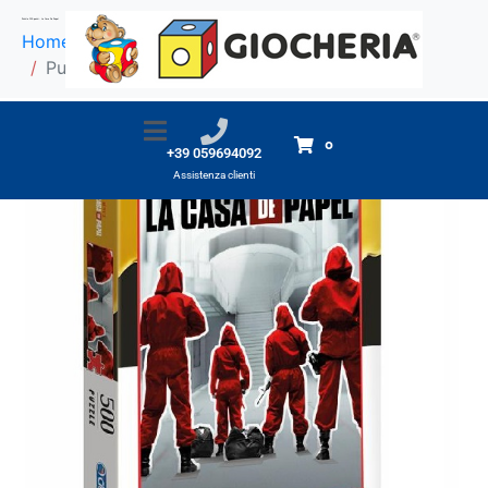
Puzzle 500 pezzi: La Casa De Papel
Home
Prodotti
Puzzle 500 pezzi: La Casa De Papel
0
+39 059694092
Assistenza clienti