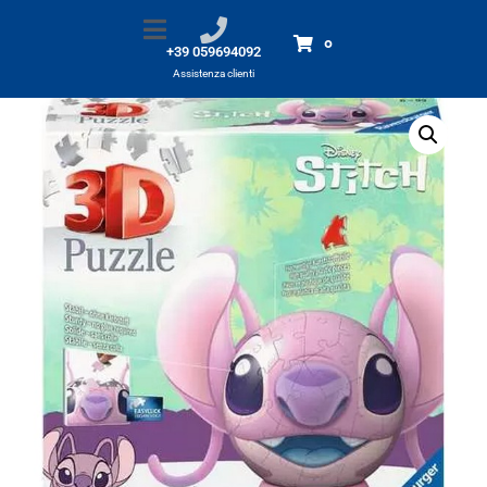
Puzzle 3D : Angel con orecchie
Home
Prodotti
Puzzle 3D : Angel con orecchie
0
+39 059694092
Assistenza clienti