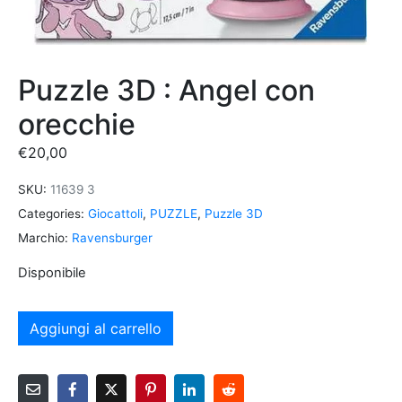
Puzzle 3D : Angel con
orecchie
€
20,00
SKU:
11639 3
Categories:
Giocattoli
,
PUZZLE
,
Puzzle 3D
Marchio:
Ravensburger
Disponibile
Aggiungi al carrello