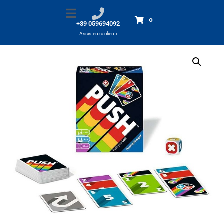
Push (your luck) gioco di carte
Home
Prodotti
Push (your luck) gioco di carte
0
+39 059694092
Assistenza clienti