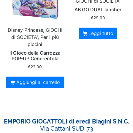
GIOCHI di SOCIETA'
AB GO DUAL lancher
€
29,90
Disney Princess, GIOCHI
Leggi tutto
di SOCIETA', Per i più
piccini
Il Gioco della Carrozza
POP-UP Cenerentola
€
22,00
Aggiungi al carrello
EMPORIO GIOCATTOLI di eredi Biagini S.N.C.
Via Cattani SUD ,73