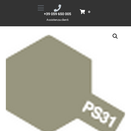
PS31 Smoke
Home
Prodotti
PS31 Smoke
0
+39 059 650 005
Assistenza clienti