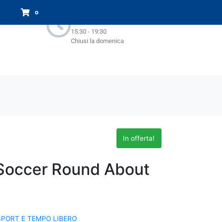
Orari Negozio:
0
Lun - Sab : 9.00-13.00
15:30 - 19:30
Chiusi la domenica
In offerta!
Soccer Round About
SPORT E TEMPO LIBERO