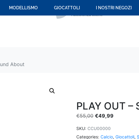
+39 059 694 092
MODELLISMO
GIOCATTOLI
I NOSTRI NEGOZI
Assistenza clienti
ound About
PLAY OUT – 
€
55,00
€
49,99
SKU:
CCU00000
Categories:
Calcio
,
Giocattoli
,