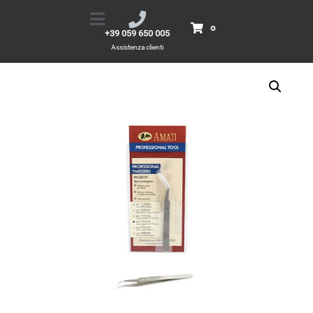
Pinzette-punte a curva 45°
Home
Prodotti
Pinzette-punte a curva 45°
0
+39 059 650 005
Assistenza clienti