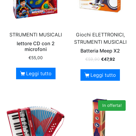
STRUMENTI MUSICALI
Giochi ELETTRONICI,
STRUMENTI MUSICALI
lettore CD con 2
microfoni
Batteria Meep X2
€
55,00
€
59,90
€
47,92
Leggi tutto
Leggi tutto
In offerta!