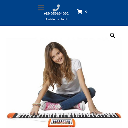
Piano Meep
Home
Prodotti
Piano Meep
0
+39 059694092
Assistenza clienti