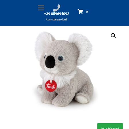
Peluche Trudi Puppy Koala M
Home
Prodotti
Peluche Trudi Puppy Koala M
0
+39 059694092
Assistenza clienti
In offerta!