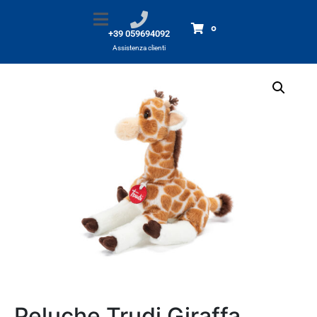
Peluche Trudi Giraffa Geltrude S
Home
Prodotti
Peluche Trudi Giraffa Geltrude S
0
+39 059694092
Assistenza clienti
Peluche Trudi Giraffa