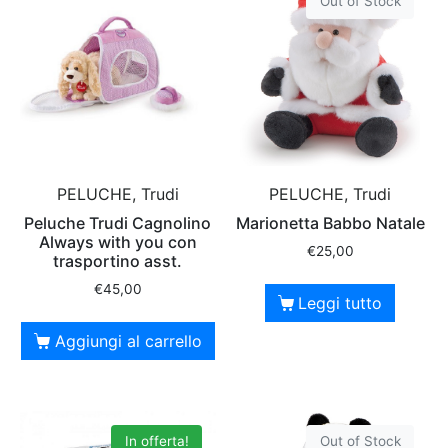
Out of Stock
PELUCHE, Trudi
PELUCHE, Trudi
Peluche Trudi Cagnolino
Marionetta Babbo Natale
Always with you con
€
25,00
trasportino asst.
€
45,00
Leggi tutto
Aggiungi al carrello
In offerta!
Out of Stock