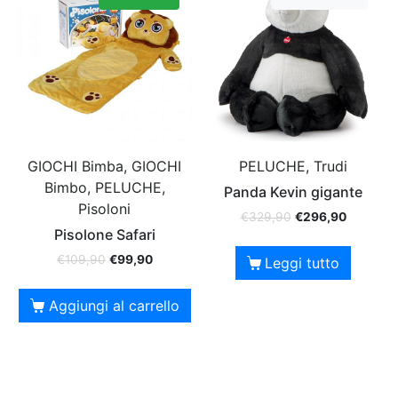
GIOCHI Bimba, GIOCHI
PELUCHE, Trudi
Bimbo, PELUCHE,
Panda Kevin gigante
Pisoloni
€
329,90
€
296,90
Pisolone Safari
€
109,90
€
99,90
Leggi tutto
Aggiungi al carrello