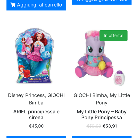
Aggiungi al carrello
In offerta!
Disney Princess, GIOCHI
GIOCHI Bimba, My Little
Bimba
Pony
ARIEL principessa e
My Little Pony – Baby
sirena
Pony Principessa
€
45,00
€
59,90
€
53,91