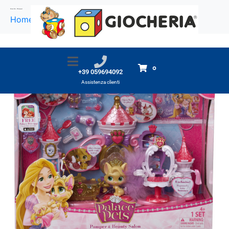
Palace Pets- SPA playset
Home
Prodotti
Palace Pets- SPA playset
0
+39 059694092
Assistenza clienti