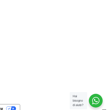
Hai
bisogno
di aiuto?
cy