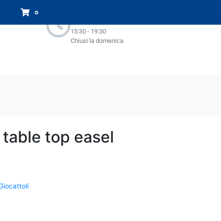
Orari Negozio:
0
Lun - Sab : 9.00-13.00
15:30 - 19:30
Chiusi la domenica
table top easel
Giocattoli