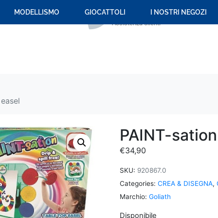
+39 059 694 092
MODELLISMO
GIOCATTOLI
I NOSTRI NEGOZI
Assistenza clienti
 easel
PAINT-sation 
€
34,90
SKU:
920867.0
Categories:
CREA & DISEGNA
,
Marchio:
Goliath
Disponibile