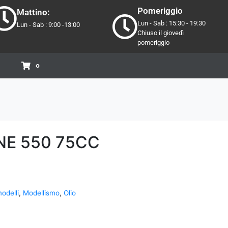
Pomeriggio
Mattino:
Lun - Sab : 15:30 - 19:30
Lun - Sab : 9:00 -13:00
Chiuso il giovedì
pomeriggio
0
NE 550 75CC
odelli
,
Modellismo
,
Olio