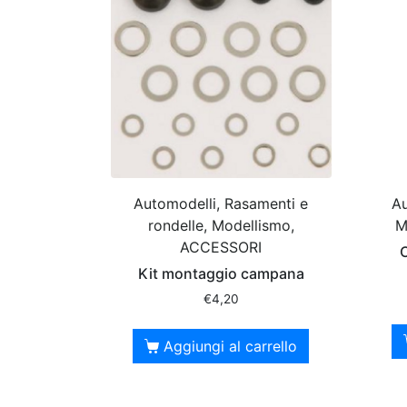
Automodelli, Rasamenti e
Au
rondelle, Modellismo,
M
ACCESSORI
C
Kit montaggio campana
€
4,20
Aggiungi al carrello