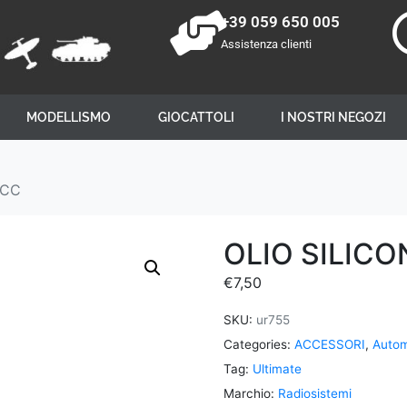
+39 059 650 005
Assistenza clienti
MODELLISMO
GIOCATTOLI
I NOSTRI NEGOZI
5CC
OLIO SILICO
€
7,50
SKU:
ur755
Categories:
ACCESSORI
,
Autom
Tag:
Ultimate
Marchio:
Radiosistemi