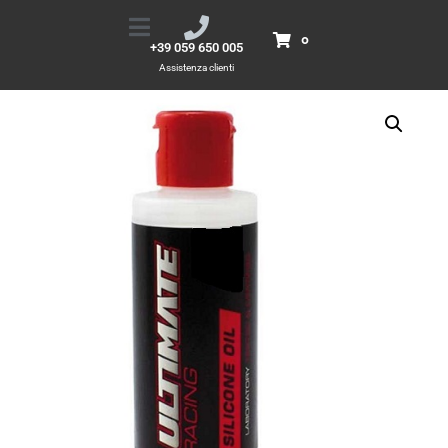
OLIO SILICONE 20000 75CC
Home
Prodotti
OLIO SILICONE 20000 75CC
0
+39 059 650 005
Assistenza clienti