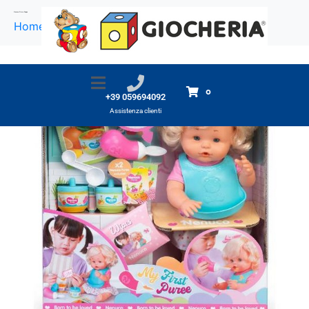
Nenuco Prima Pappa
Home
Prodotti
Nenuco Prima Pappa
0
+39 059694092
Assistenza clienti