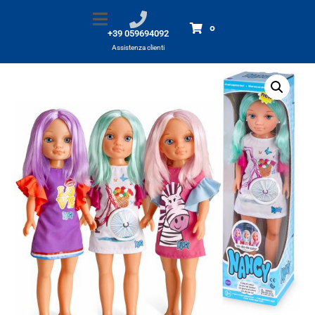
Nancy Un giorno di colore
Home
Prodotti
Nancy Un giorno di colore
0
+39 059694092
Assistenza clienti