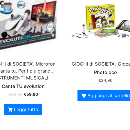
HI di SOCIETA', Microfoni
GIOCHI di SOCIETA', Gioca
anta tu, Per i più grandi,
Photoloco
STRUMENTI MUSICALI
€
34,90
Canta TU evolution
€
99,90
€
59,90
Aggiungi al carrello
Leggi tutto