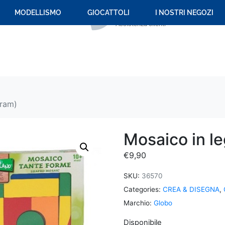
+39 059 694 092
MODELLISMO
GIOCATTOLI
I NOSTRI NEGOZI
Assistenza clienti
gram)
Mosaico in l
€
9,90
SKU:
36570
Categories:
CREA & DISEGNA
,
Marchio:
Globo
Disponibile