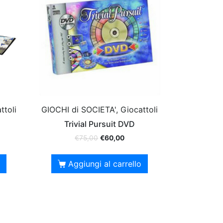
ttoli
GIOCHI di SOCIETA', Giocattoli
Trivial Pursuit DVD
€
75,00
€
60,00
Aggiungi al carrello