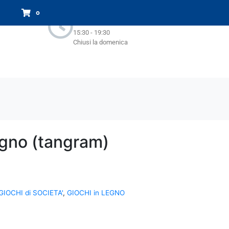
Orari Negozio:
0
Lun - Sab : 9.00-13.00
15:30 - 19:30
Chiusi la domenica
egno (tangram)
GIOCHI di SOCIETA'
,
GIOCHI in LEGNO