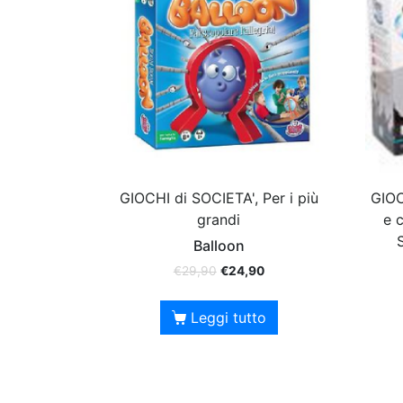
GIOCHI di SOCIETA', Per i più
GIOC
grandi
e c
Balloon
€
29,90
€
24,90
Leggi tutto