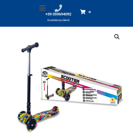
MONOPATTINO 3ruote
Home
Prodotti
MONOPATTINO 3ruote
0
+39 059694092
Assistenza clienti