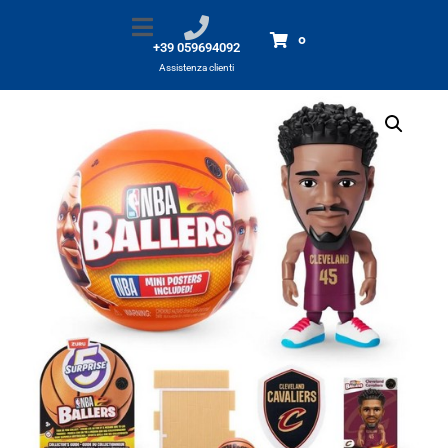
Mini Brands – NBA ballers
Home
Prodotti
Mini Brands - NBA ballers
0
+39 059694092
Assistenza clienti