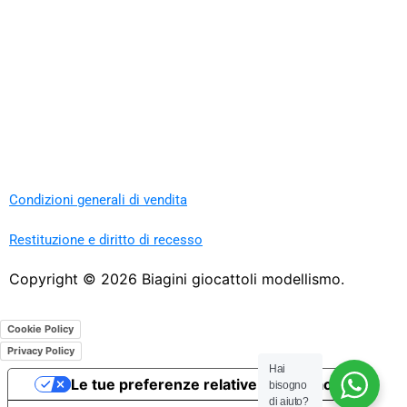
Condizioni generali di vendita
Restituzione e diritto di recesso
Copyright ©
2026
Biagini giocattoli modellismo.
Cookie Policy
Privacy Policy
Hai
Le tue preferenze relative alla privacy
bisogno
di aiuto?