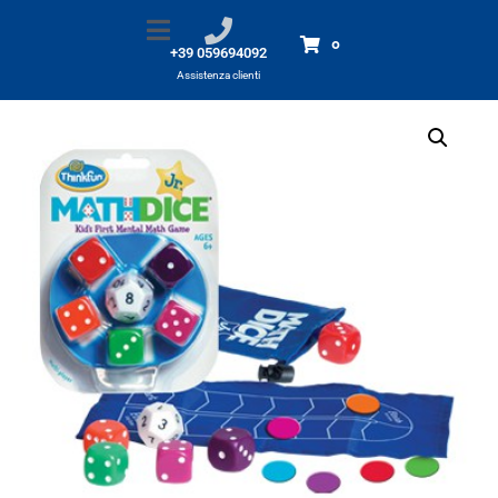
Math Dice Jr.
Home
Prodotti
Math Dice Jr.
0
+39 059694092
Assistenza clienti