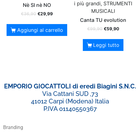
i più grandi, STRUMENTI
Nè SI nè NO
MUSICALI
€
36,90
€
29,99
Canta TU evolution
€
99,90
€
59,90
Aggiungi al carrello
Leggi tutto
EMPORIO GIOCATTOLI di eredi Biagini S.N.C.
Via Cattani SUD ,73
41012 Carpi (Modena) Italia
P.IVA 01140550367
Branding