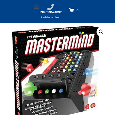
MASTERMIND classic
Home
Prodotti
MASTERMIND classic
0
+39 059694092
Assistenza clienti