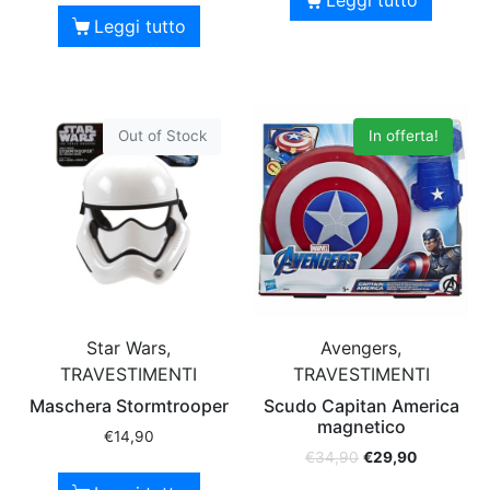
Leggi tutto
Out of Stock
In offerta!
Star Wars,
Avengers,
TRAVESTIMENTI
TRAVESTIMENTI
Maschera Stormtrooper
Scudo Capitan America
magnetico
€
14,90
€
34,90
€
29,90