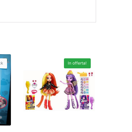
ck
In offerta!