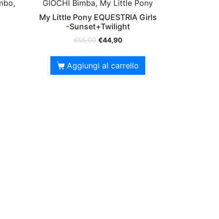
mbo,
GIOCHI Bimba, My Little Pony
My Little Pony EQUESTRIA Girls
-Sunset+Twilight
€
55,00
€
44,90
Aggiungi al carrello