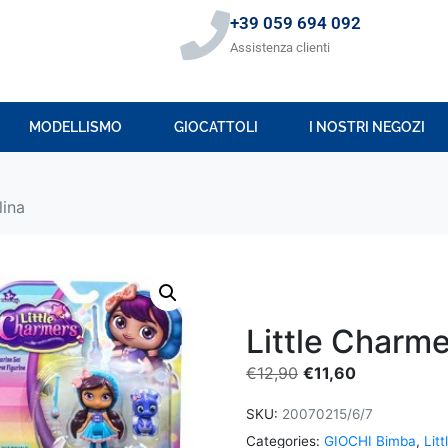
+39 059 694 092
Assistenza clienti
MODELLISMO
GIOCATTOLI
I NOSTRI NEGOZI
lina
Little Charm
€
12,90
€
11,60
SKU:
20070215/6/7
Categories:
GIOCHI Bimba
,
Lit