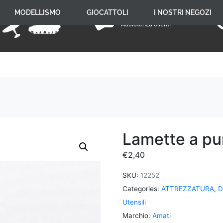
+39 059 650 005
MODELLISMO
GIOCATTOLI
I NOSTRI NEGOZI
Assistenza clienti
Lamette a pu
€
2,40
SKU:
12252
Categories:
ATTREZZATURA
,
D
Utensili
Marchio:
Amati