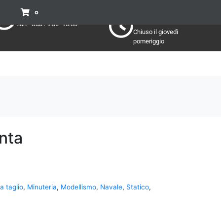
Pomeriggio
Mattino:
0
Lun - Sab : 15:30 - 19:30
Lun - Sab : 9:00 -13:00
Chiuso il giovedì
pomeriggio
nta
a taglio
,
Minuteria
,
Modellismo
,
Navale
,
Statico
,