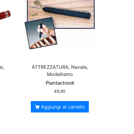
e,
ATTREZZATURA, Navale,
Modellismo
Piantachiodi
€
8,80
Aggiungi al carrello