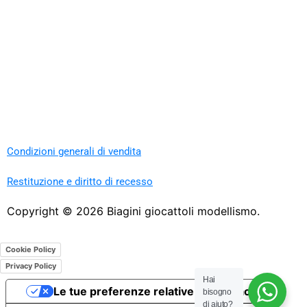
Condizioni generali di vendita
Restituzione e diritto di recesso
Copyright ©
2026
Biagini giocattoli modellismo.
Cookie Policy
Privacy Policy
Hai
Le tue preferenze relative alla privacy
bisogno
di aiuto?