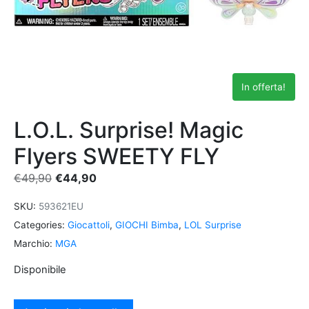
In offerta!
L.O.L. Surprise! Magic
Flyers SWEETY FLY
€
49,90
€
44,90
SKU:
593621EU
Categories:
Giocattoli
,
GIOCHI Bimba
,
LOL Surprise
Marchio:
MGA
Disponibile