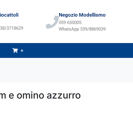
ocattoli
Negozio Modellismo
059 650005
38/3718629
WhatsApp 339/8869039
0
m e omino azzurro