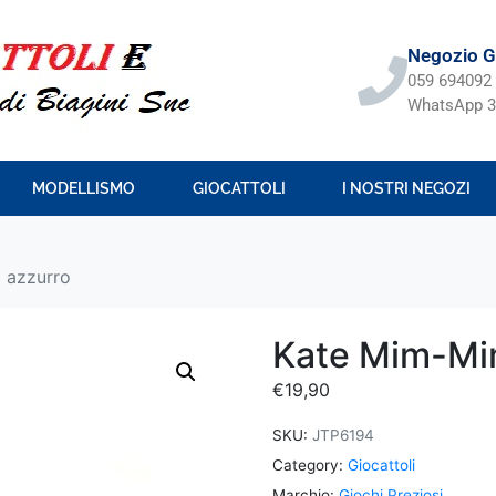
Negozio Gi
059 694092
WhatsApp 3
MODELLISMO
GIOCATTOLI
I NOSTRI NEGOZI
 azzurro
Kate Mim-Mi
€
19,90
SKU:
JTP6194
Category:
Giocattoli
Marchio:
Giochi Preziosi