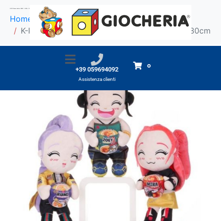
K-POP Demon Hunters RUMY – MIRA – ZOEY 30cm
Home
Prodotti
K-POP Demon Hunters RUMY - MIRA - ZOEY 30cm
0
+39 059694092
Assistenza clienti