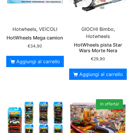
Hotwheels, VEICOLI
GIOCHI Bimbo,
Hotwheels
HotWheels Mega camion
HotWheels pista Star
€
34,90
Wars Morte Nera
€
29,90
Aggiungi al carrello
Aggiungi al carrello
In offerta!