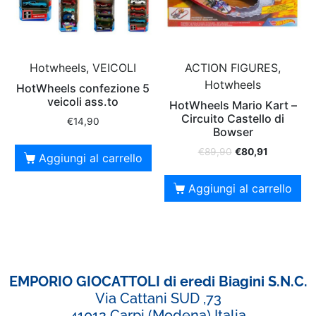
Hotwheels, VEICOLI
ACTION FIGURES,
Hotwheels
HotWheels confezione 5
veicoli ass.to
HotWheels Mario Kart –
Circuito Castello di
€
14,90
Bowser
€
89,90
€
80,91
Aggiungi al carrello
Aggiungi al carrello
EMPORIO GIOCATTOLI di eredi Biagini S.N.C.
Via Cattani SUD ,73
41012 Carpi (Modena) Italia